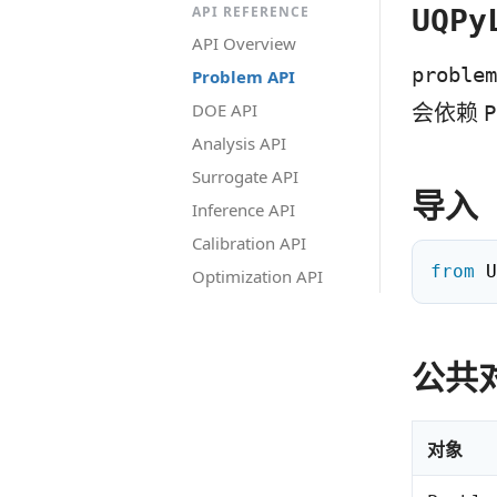
API REFERENCE
UQPy
API Overview
problem
Problem API
会依赖
DOE API
P
Analysis API
Surrogate API
导入
Inference API
Calibration API
from
 U
Optimization API
公共
对象