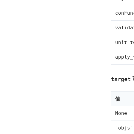
conFun
valida
unit_t
apply_
target
值
None
"objs"