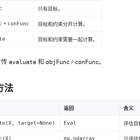
c
只有目标。
+
c
conFunc
目标和约束分开计算。
te
目标和约束需要一起计算。
时传
和
/
。
evaluate
objFunc
conFunc
方法
返回
含义
te(X, target=None)
Eval
评估目
c(X)
np.ndarray
只评估