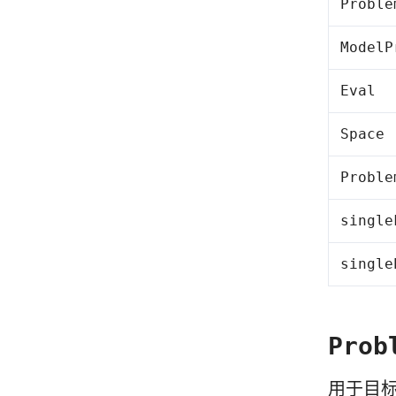
Proble
ModelP
Eval
Space
Proble
single
single
Prob
用于目