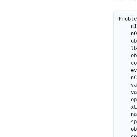
Proble
    nInput=None,

    nObj=None,

    ub=None,

    lb=None,

    objFunc=None,

    conFunc=None,

    evaluate=None,

    nCon=0,

    varType=None,

    varSet=None,

    optType="min",

    xLabels=None,

    name=None,

    space=None,

    objLabels=None,

    conLabels=None,
