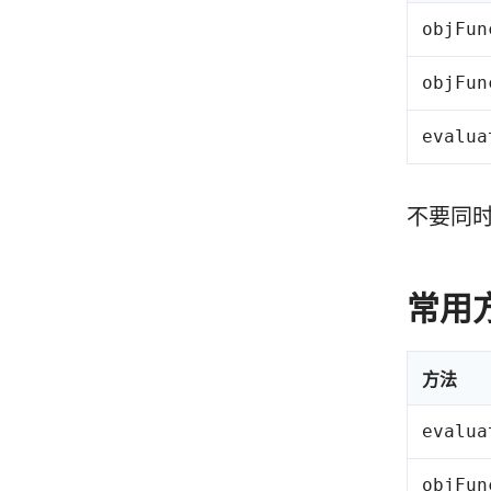
objFun
objFun
evalua
不要同
常用
方法
evalua
objFun