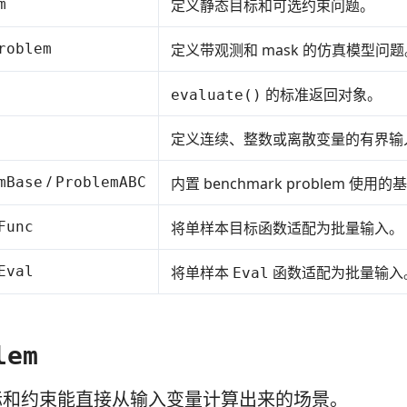
m
定义静态目标和可选约束问题。
roblem
定义带观测和 mask 的仿真模型问题
的标准返回对象。
evaluate()
定义连续、整数或离散变量的有界输
/
mBase
ProblemABC
内置 benchmark problem 使用
Func
将单样本目标函数适配为批量输入。
Eval
将单样本
函数适配为批量输入
Eval
lem
标和约束能直接从输入变量计算出来的场景。