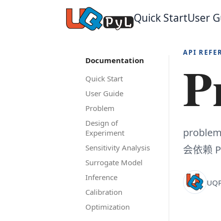
Quick Start
User G
API REFE
P
Documentation
Quick Start
User Guide
Problem
Design of
prob
Experiment
Sensitivity Analysis
会依赖 Pr
Surrogate Model
Inference
UQP
Calibration
Optimization