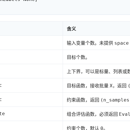
含义
输入变量个数。未提供
space
目标个数。
上下界，可以是标量、列表或
c
目标函数，接收批量
，返回
X
c
约束函数，返回
(n_samples
te
组合评估函数，必须返回
Eva
约束个数，默认
。
0