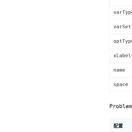
varTyp
varSet
optTyp
xLabel
name
space
Problem
配置