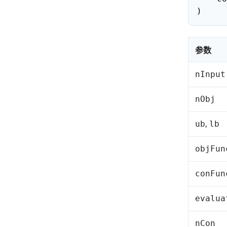
)
参数
nInput
nObj
,
ub
lb
objFun
conFun
evalua
nCon