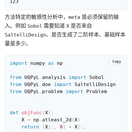
123
方法特定的敏感性分析中，
是必须保留的输
meta
入。例如
需要知道
是否来自
Sobol
X
、是否生成了二阶样本、基础样本
SaltelliDesign
量是多少。
Copy
import
 numpy 
as
 np

from
 UQPyL
.
analysis 
import
from
 UQPyL
.
doe 
import
from
 UQPyL
.
problem 
import
 Problem

def
objFunc
(
X
)
:
    X 
=
 np
.
atleast_2d
(
X
)
return
(
X
[
:
,
0
]
+
 X
[
:
,