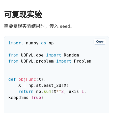
可复现实验
需要复现实验结果时，传入
。
seed
Copy
import
 numpy 
as
 np

from
 UQPyL
.
doe 
import
from
 UQPyL
.
problem 
import
 Problem

def
objFunc
(
X
)
:
    X 
=
 np
.
atleast_2d
(
X
)
return
 np
.
sum
(
X
**
2
,
 axis
=
1
,
keepdims
=
True
)