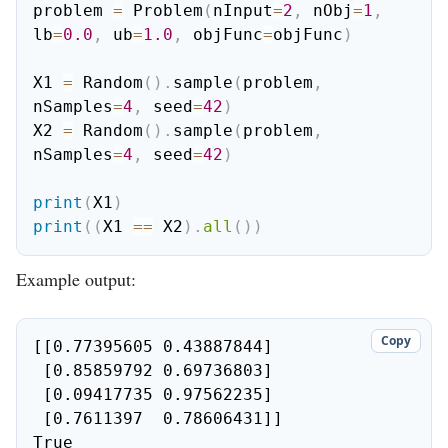
problem 
=
 Problem
(
nInput
=
2
,
 nObj
=
1
,
lb
=
0.0
,
 ub
=
1.0
,
 objFunc
=
objFunc
)
X1 
=
 Random
(
)
.
sample
(
problem
,
nSamples
=
4
,
 seed
=
42
)
X2 
=
 Random
(
)
.
sample
(
problem
,
nSamples
=
4
,
 seed
=
42
)
print
(
X1
)
print
(
(
X1 
==
 X2
)
.
all
(
)
)
Example output:
Copy
[[0.77395605 0.43887844]

 [0.85859792 0.69736803]

 [0.09417735 0.97562235]

 [0.7611397  0.78606431]]

True