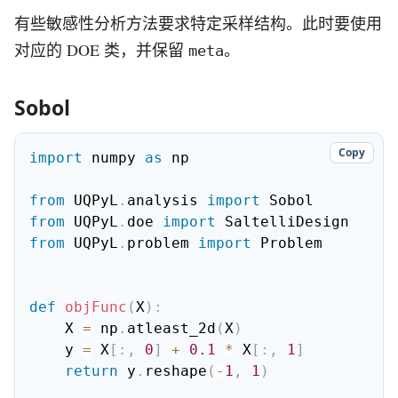
有些敏感性分析方法要求特定采样结构。此时要使用
对应的 DOE 类，并保留
。
meta
Sobol
Copy
import
 numpy 
as
 np

from
 UQPyL
.
analysis 
import
from
 UQPyL
.
doe 
import
from
 UQPyL
.
problem 
import
 Problem

def
objFunc
(
X
)
:
    X 
=
 np
.
atleast_2d
(
X
)
    y 
=
 X
[
:
,
0
]
+
0.1
*
 X
[
:
,
1
]
return
 y
.
reshape
(
-
1
,
1
)