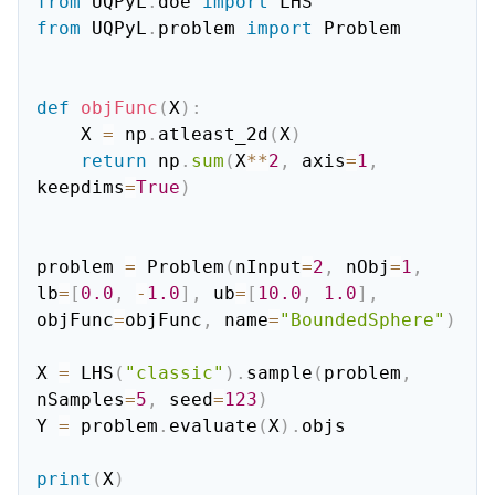
from
 UQPyL
.
doe 
import
from
 UQPyL
.
problem 
import
 Problem

def
objFunc
(
X
)
:
    X 
=
 np
.
atleast_2d
(
X
)
return
 np
.
sum
(
X
**
2
,
 axis
=
1
,
keepdims
=
True
)
problem 
=
 Problem
(
nInput
=
2
,
 nObj
=
1
,
lb
=
[
0.0
,
-
1.0
]
,
 ub
=
[
10.0
,
1.0
]
,
objFunc
=
objFunc
,
 name
=
"BoundedSphere"
)
X 
=
 LHS
(
"classic"
)
.
sample
(
problem
,
nSamples
=
5
,
 seed
=
123
)
Y 
=
 problem
.
evaluate
(
X
)
.
objs

print
(
X
)