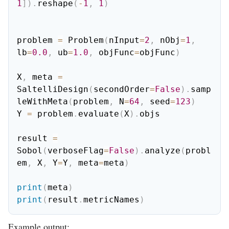
1
]
)
.
reshape
(
-
1
,
1
)
problem 
=
 Problem
(
nInput
=
2
,
 nObj
=
1
,
lb
=
0.0
,
 ub
=
1.0
,
 objFunc
=
objFunc
)
X
,
 meta 
=
SaltelliDesign
(
secondOrder
=
False
)
.
samp
leWithMeta
(
problem
,
 N
=
64
,
 seed
=
123
)
Y 
=
 problem
.
evaluate
(
X
)
.
objs

result 
=
Sobol
(
verboseFlag
=
False
)
.
analyze
(
probl
em
,
 X
,
 Y
=
Y
,
 meta
=
meta
)
print
(
meta
)
print
(
result
.
metricNames
)
Example output: