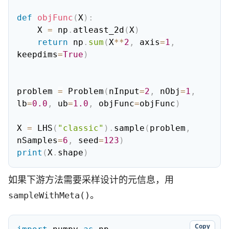
def
objFunc
(
X
)
:
    X 
=
 np
.
atleast_2d
(
X
)
return
 np
.
sum
(
X
**
2
,
 axis
=
1
,
keepdims
=
True
)
problem 
=
 Problem
(
nInput
=
2
,
 nObj
=
1
,
lb
=
0.0
,
 ub
=
1.0
,
 objFunc
=
objFunc
)
X 
=
 LHS
(
"classic"
)
.
sample
(
problem
,
nSamples
=
6
,
 seed
=
123
)
print
(
X
.
shape
)
如果下游方法需要采样设计的元信息，用
。
sampleWithMeta()
Copy