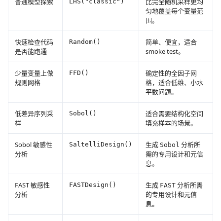
普通模型探索
比完全随机采样更均
LHS("classic")
匀地覆盖每个变量范
围。
快速检查代码
简单、便宜，适合
Random()
是否能跑通
smoke test。
少量变量上做
确定性的全因子网
FFD()
规则网格
格，适合低维、小水
平数问题。
低差异序列采
适合需要结构化空间
Sobol()
样
填充样本的场景。
Sobol 敏感性
生成
分析所
SaltelliDesign()
Sobol
分析
需的专用设计和元信
息。
FAST 敏感性
生成
分析所需
FASTDesign()
FAST
分析
的专用设计和元信
息。