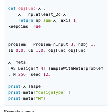
def
objFunc
(
X
)
:
    X 
=
 np
.
atleast_2d
(
X
)
return
 np
.
sum
(
X
,
 axis
=
1
,
keepdims
=
True
)
problem 
=
 Problem
(
nInput
=
3
,
 nObj
=
1
,
lb
=
0.0
,
 ub
=
1.0
,
 objFunc
=
objFunc
)
X
,
 meta 
=
FASTDesign
(
M
=
4
)
.
sampleWithMeta
(
problem
,
 N
=
256
,
 seed
=
123
)
print
(
X
.
shape
)
print
(
meta
[
"designType"
]
)
print
(
meta
[
"M"
]
)
Example output: