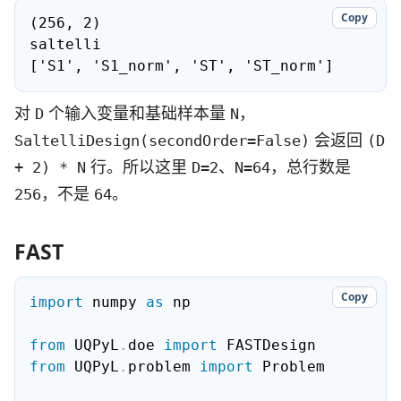
Copy
(256, 2)

saltelli

['S1', 'S1_norm', 'ST', 'ST_norm']
对
个输入变量和基础样本量
，
D
N
会返回
SaltelliDesign(secondOrder=False)
(D
行。所以这里
、
，总行数是
+ 2) * N
D=2
N=64
，不是
。
256
64
FAST
Copy
import
 numpy 
as
 np

from
 UQPyL
.
doe 
import
from
 UQPyL
.
problem 
import
 Problem
