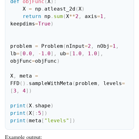
def
objFunc
(
X
)
:
    X 
=
 np
.
atleast_2d
(
X
)
return
 np
.
sum
(
X
**
2
,
 axis
=
1
,
keepdims
=
True
)
problem 
=
 Problem
(
nInput
=
2
,
 nObj
=
1
,
lb
=
[
0.0
,
-
1.0
]
,
 ub
=
[
1.0
,
1.0
]
,
objFunc
=
objFunc
)
X
,
 meta 
=
FFD
(
)
.
sampleWithMeta
(
problem
,
 levels
=
[
3
,
4
]
)
print
(
X
.
shape
)
print
(
X
[
:
5
]
)
print
(
meta
[
"levels"
]
)
Example output: