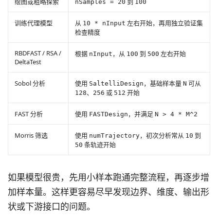
绘图或粗略探索
到
nSamples = 20
100
训练代理模型
从
左右开始，再用独立验证集
10 * nInput
检查精度
RBDFAST / RSA /
根据
，从
到
左右开始
nInput
100
500
DeltaTest
Sobol 分析
使用
，基础样本量
可从
SaltelliDesign
N
、
或
开始
128
256
512
FAST 分析
使用
，并满足
FASTDesign
N > 4 * M^2
Morris 筛选
使用
，初次分析常从
到
numTrajectory
10
条轨迹开始
50
如果模型很贵，先用小样本跑通完整流程，再逐步增
加样本量。这样更容易尽早发现边界、维度、输出形
状或下游接口的问题。