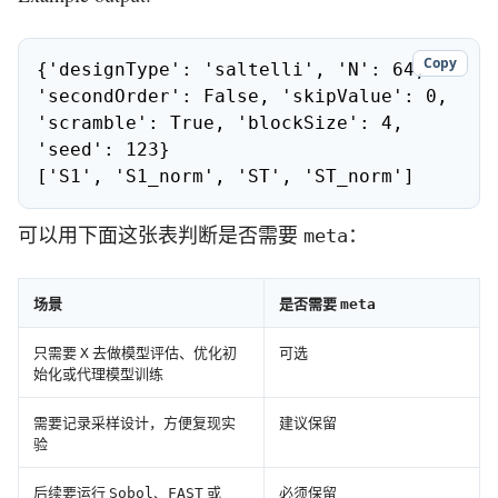
Copy
{'designType': 'saltelli', 'N': 64, 
'secondOrder': False, 'skipValue': 0, 
'scramble': True, 'blockSize': 4, 
'seed': 123}

['S1', 'S1_norm', 'ST', 'ST_norm']
可以用下面这张表判断是否需要
：
meta
场景
是否需要
meta
只需要
去做模型评估、优化初
可选
X
始化或代理模型训练
需要记录采样设计，方便复现实
建议保留
验
后续要运行
、
或
必须保留
Sobol
FAST