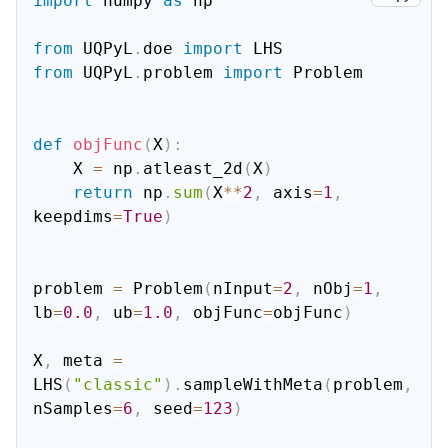
import
 numpy 
as
 np

from
 UQPyL
.
doe 
import
from
 UQPyL
.
problem 
import
 Problem

def
objFunc
(
X
)
:
    X 
=
 np
.
atleast_2d
(
X
)
return
 np
.
sum
(
X
**
2
,
 axis
=
1
,
keepdims
=
True
)
problem 
=
 Problem
(
nInput
=
2
,
 nObj
=
1
,
lb
=
0.0
,
 ub
=
1.0
,
 objFunc
=
objFunc
)
X
,
 meta 
=
LHS
(
"classic"
)
.
sampleWithMeta
(
problem
,
nSamples
=
6
,
 seed
=
123
)