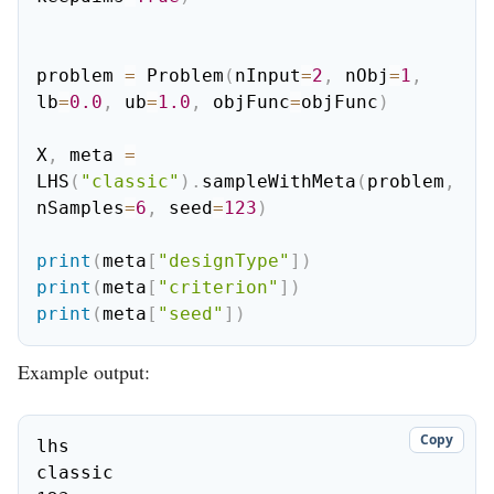
problem 
=
 Problem
(
nInput
=
2
,
 nObj
=
1
,
lb
=
0.0
,
 ub
=
1.0
,
 objFunc
=
objFunc
)
X
,
 meta 
=
LHS
(
"classic"
)
.
sampleWithMeta
(
problem
,
nSamples
=
6
,
 seed
=
123
)
print
(
meta
[
"designType"
]
)
print
(
meta
[
"criterion"
]
)
print
(
meta
[
"seed"
]
)
Example output:
Copy
lhs

classic
