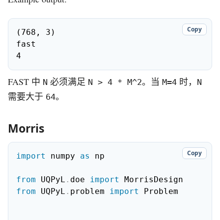
Copy
(768, 3)

fast

4
FAST 中
必须满足
。当
时，
N
N > 4 * M^2
M=4
N
需要大于
。
64
Morris
Copy
import
 numpy 
as
 np

from
 UQPyL
.
doe 
import
from
 UQPyL
.
problem 
import
 Problem
