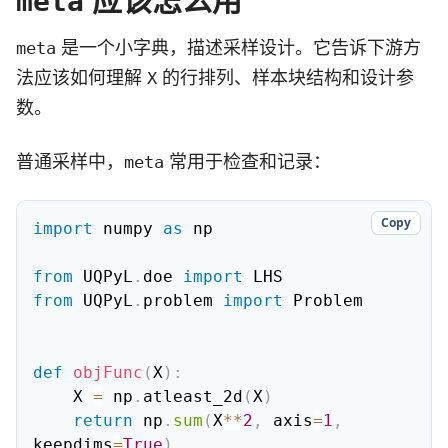
meta
是一个小字典，描述采样设计。它告诉下游方
meta
法应该如何理解
的行排列、样本块结构和设计参
X
数。
普通采样中，
常用于检查和记录：
meta
Copy
import
 numpy 
as
 np

from
 UQPyL
.
doe 
import
from
 UQPyL
.
problem 
import
 Problem

def
objFunc
(
X
)
:
    X 
=
 np
.
atleast_2d
(
X
)
return
 np
.
sum
(
X
**
2
,
 axis
=
1
,
keepdims
=
True
)