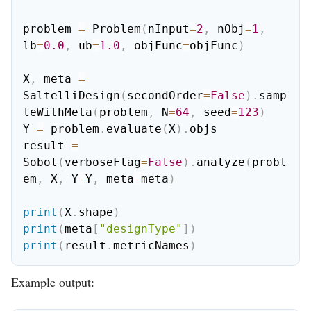
problem 
=
 Problem
(
nInput
=
2
,
 nObj
=
1
,
lb
=
0.0
,
 ub
=
1.0
,
 objFunc
=
objFunc
)
X
,
 meta 
=
SaltelliDesign
(
secondOrder
=
False
)
.
samp
leWithMeta
(
problem
,
 N
=
64
,
 seed
=
123
)
Y 
=
 problem
.
evaluate
(
X
)
.
objs

result 
=
Sobol
(
verboseFlag
=
False
)
.
analyze
(
probl
em
,
 X
,
 Y
=
Y
,
 meta
=
meta
)
print
(
X
.
shape
)
print
(
meta
[
"designType"
]
)
print
(
result
.
metricNames
)
Example output: