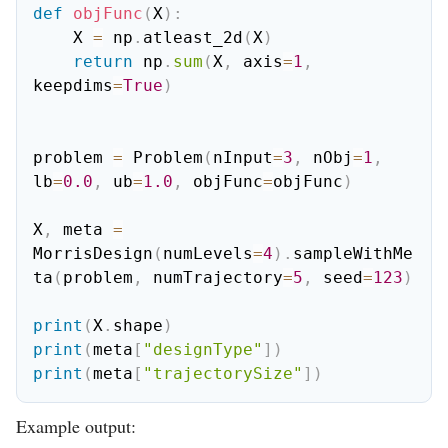
def
objFunc
(
X
)
:
    X 
=
 np
.
atleast_2d
(
X
)
return
 np
.
sum
(
X
,
 axis
=
1
,
keepdims
=
True
)
problem 
=
 Problem
(
nInput
=
3
,
 nObj
=
1
,
lb
=
0.0
,
 ub
=
1.0
,
 objFunc
=
objFunc
)
X
,
 meta 
=
MorrisDesign
(
numLevels
=
4
)
.
sampleWithMe
ta
(
problem
,
 numTrajectory
=
5
,
 seed
=
123
)
print
(
X
.
shape
)
print
(
meta
[
"designType"
]
)
print
(
meta
[
"trajectorySize"
]
)
Example output: