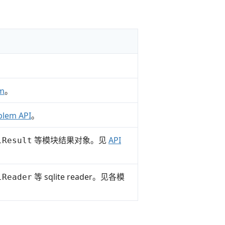
m
。
blem API
。
等模块结果对象。见
API
lResult
等 sqlite reader。见各模
lReader