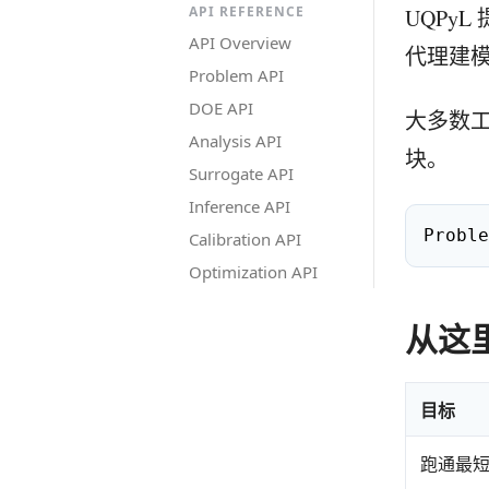
API REFERENCE
UQPy
API Overview
代理建
Problem API
DOE API
大多数
Analysis API
块。
Surrogate API
Inference API
Proble
Calibration API
Optimization API
从这
目标
跑通最