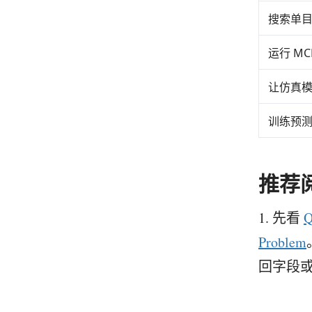
搜索单
运行 M
让仿真
训练预
推荐
1. 先看
Q
Problem
回字段或 