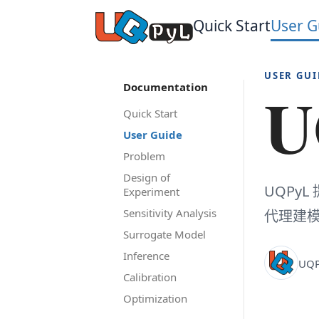
Quick Start
User G
USER GUI
U
Documentation
Quick Start
User Guide
Problem
Design of
UQPy
Experiment
Sensitivity Analysis
代理建
Surrogate Model
Inference
UQP
Calibration
Optimization