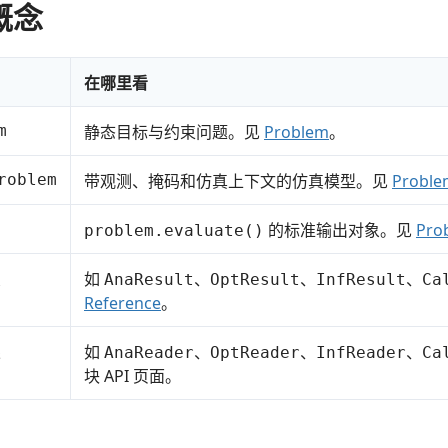
概念
在哪里看
m
静态目标与约束问题。见
Problem
。
roblem
带观测、掩码和仿真上下文的仿真模型。见
Proble
的标准输出对象。见
Pro
problem.evaluate()
象
如
、
、
、
AnaResult
OptResult
InfResult
Ca
Reference
。
果
如
、
、
、
AnaReader
OptReader
InfReader
Ca
块 API 页面。