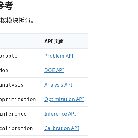
 参考
参考按模块拆分。
API 页面
Problem API
problem
DOE API
doe
Analysis API
analysis
Optimization API
optimization
Inference API
inference
Calibration API
calibration