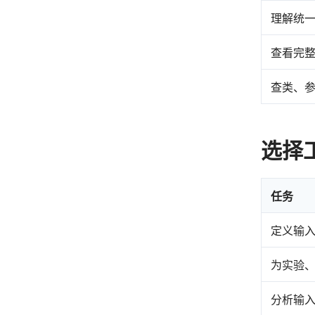
理解统
查看完
查类、
选择
任务
定义输
为实验
分析输