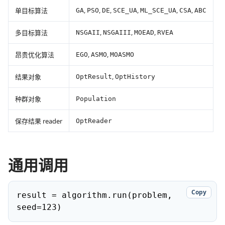
,
,
,
,
,
,
单目标算法
GA
PSO
DE
SCE_UA
ML_SCE_UA
CSA
ABC
,
,
,
多目标算法
NSGAII
NSGAIII
MOEAD
RVEA
,
,
昂贵优化算法
EGO
ASMO
MOASMO
,
结果对象
OptResult
OptHistory
种群对象
Population
保存结果 reader
OptReader
通用调用
Copy
result = algorithm.run(problem, 
seed=123)