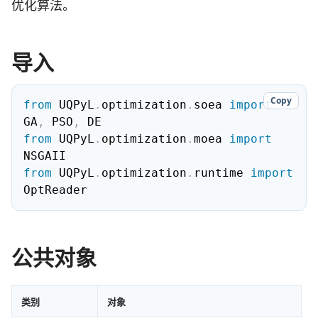
优化算法。
导入
Copy
from
 UQPyL
.
optimization
.
soea 
import
GA
,
 PSO
,
from
 UQPyL
.
optimization
.
moea 
import
from
 UQPyL
.
optimization
.
runtime 
import
OptReader
公共对象
类别
对象